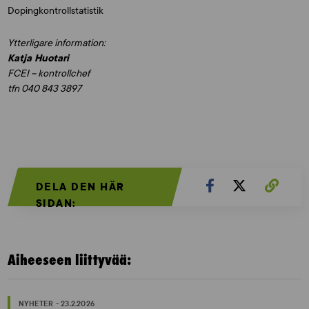
Dopingkontrollstatistik
Ytterligare information:
Katja Huotari
FCEI – kontrollchef
tfn 040 843 3897
DELA DEN HÄR
SIDAN:
Aiheeseen liittyvää:
NYHETER - 23.2.2026