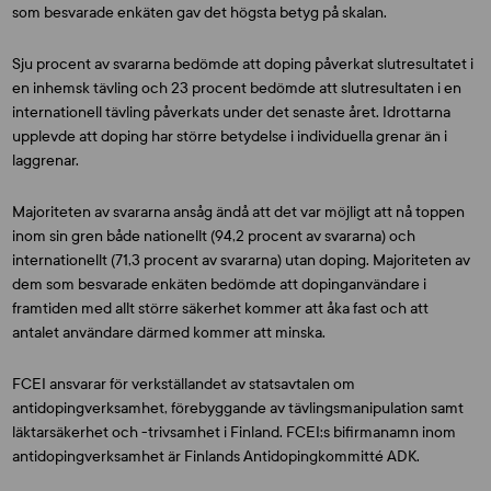
som besvarade enkäten gav det högsta betyg på skalan.
Sju procent av svararna bedömde att doping påverkat slutresultatet i
en inhemsk tävling och 23 procent bedömde att slutresultaten i en
internationell tävling påverkats under det senaste året. Idrottarna
upplevde att doping har större betydelse i individuella grenar än i
laggrenar.
Majoriteten av svararna ansåg ändå att det var möjligt att nå toppen
inom sin gren både nationellt (94,2 procent av svararna) och
internationellt (71,3 procent av svararna) utan doping. Majoriteten av
dem som besvarade enkäten bedömde att dopinganvändare i
framtiden med allt större säkerhet kommer att åka fast och att
antalet användare därmed kommer att minska.
FCEI ansvarar för verkställandet av statsavtalen om
antidopingverksamhet, förebyggande av tävlingsmanipulation samt
läktarsäkerhet och -trivsamhet i Finland. FCEI:s bifirmanamn inom
antidopingverksamhet är Finlands Antidopingkommitté ADK.