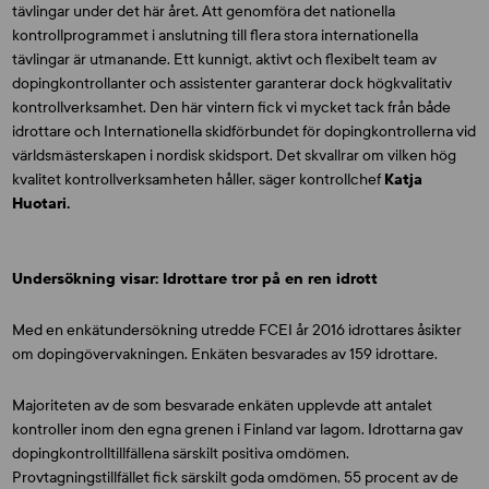
tävlingar under det här året. Att genomföra det nationella
kontrollprogrammet i anslutning till flera stora internationella
tävlingar är utmanande. Ett kunnigt, aktivt och flexibelt team av
dopingkontrollanter och assistenter garanterar dock högkvalitativ
kontrollverksamhet. Den här vintern fick vi mycket tack från både
idrottare och Internationella skidförbundet för dopingkontrollerna vid
världsmästerskapen i nordisk skidsport. Det skvallrar om vilken hög
kvalitet kontrollverksamheten håller, säger kontrollchef
Katja
Huotari.
Undersökning visar: Idrottare tror på en ren idrott
Med en enkätundersökning utredde FCEI år 2016 idrottares åsikter
om dopingövervakningen. Enkäten besvarades av 159 idrottare.
Majoriteten av de som besvarade enkäten upplevde att antalet
kontroller inom den egna grenen i Finland var lagom. Idrottarna gav
dopingkontrolltillfällena särskilt positiva omdömen.
Provtagningstillfället fick särskilt goda omdömen, 55 procent av de