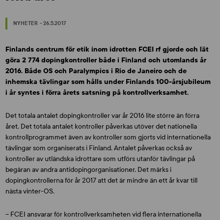
NYHETER - 26.5.2017
Finlands centrum för etik inom idrotten FCEI rf gjorde och lät
göra 2 774 dopingkontroller både i Finland och utomlands år
2016. Både OS och Paralympics i Rio de Janeiro och de
inhemska tävlingar som hålls under Finlands 100-årsjubileum
i år syntes i förra årets satsning på kontrollverksamhet.
Det totala antalet dopingkontroller var år 2016 lite större än förra
året. Det totala antalet kontroller påverkas utöver det nationella
kontrollprogrammet även av kontroller som gjorts vid internationella
tävlingar som organiserats i Finland. Antalet påverkas också av
kontroller av utländska idrottare som utförs utanför tävlingar på
begäran av andra antidopingorganisationer. Det märks i
dopingkontrollerna för år 2017 att det är mindre än ett år kvar till
nästa vinter-OS.
– FCEI ansvarar för kontrollverksamheten vid flera internationella