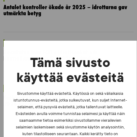
Antalet kontroller ökade år 2025 – idrottarna gav
utmärkta betyg
NYHETER - 26.3.2025
Resultaten från FCEI:s idrottsenkät och
kontrollstatistiken för 2024 är färdiga
Tämä sivusto
käyttää evästeitä
NYHETER - 2.12.2024
Sivustomme käyttää evästeitä. Käytössä on sekä väliaikaisia
Nationell lägesbild gällande tävlingsmanipulation
istuntotunnus-evästeitä, jotka sulkeutuvat, kun suljet Internet-
2024 har publicerats
selaimen, että pysyviä evästeitä, jotka tallentuvat laitteelle.
Evästeiden avulla voimme tunnistaa selaimesi ja käyttää näin
saamaamme tietoa esimerkiksi sivustollamme vierailevien
selaimien laskemiseen sekä sivustomme käytön analysointiin,
kuten tilastolliseen seurantaan. Kaikki kerätty tieto on