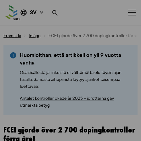
SV
Skip
Framsida
Inlägg
FCEI gjorde över 2 700 dopingkontroller förra å
to
content
Huomioithan, että artikkeli on yli 9 vuotta
vanha
Osa sisällöstä ja linkeistä ei välttämättä ole täysin ajan
tasalla. Samasta aihepiiristä löytyy ajankohtaisempaa
luettavaa:
Antalet kontroller ökade år 2025 – idrottarna gav
utmärkta betyg
FCEI gjorde över 2 700 dopingkontroller
förra året