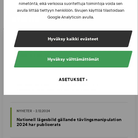
nimetöntä, eikä verkossa suoritettuja toimintoja voida sen
avulla liittää tiettyyn henkilöön. Sivujen käyttöä tilastoidaan
NYHETER
Google Analyticsin avulla.
Hyväksy kaikki evästeet
NYHETER - 23.2.2026
Antalet kontroller ökade år 2025 – idrottarna gav
utmärkta betyg
Hyväksy välttämättömät
NYHETER - 26.3.2025
ASETUKSET
Resultaten från FCEI:s idrottsenkät och
kontrollstatistiken för 2024 är färdiga
NYHETER - 2.12.2024
Nationell lägesbild gällande tävlingsmanipulation
2024 har publicerats