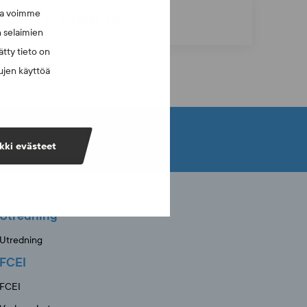
lla voimme
TULOSTA SIVU
n selaimien
tty tieto on
vujen käyttöä
kki evästeet
Utredning
Utredning
FCEI
FCEI