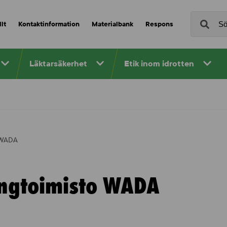
lt
Kontaktinformation
Materialbank
Respons
Läktarsäkerhet
Etik inom idrotten
 WADA
ngtoimisto WADA