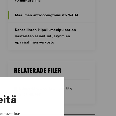
toimintaryhmä
Maailman antidopingtoimisto WADA
Kansallisten kilpailumanipulaation
vastaisten asiantuntijaryhmien
epävirallinen verkosto
RELATERADE FILER
Esimerkki Katalogi ja tämä on title
24,07 MB, PDF
eitä
keutuvat, kun