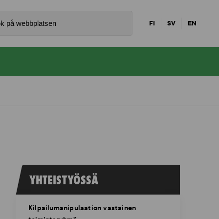
FI
SV
EN
YHTEISTYÖSSÄ
Kilpailumanipulaation vastainen