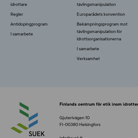
idrottare
tävlingsmanipulation
Regler
Europarådets konvention
Antidopingprogram
Bekämpningsprogram mot
tävlingsmanipulation för
I samarbete
idrottsorganisationerna
I samarbete
Verksamhet
Finlands centrum för etik inom idrotte
Gjuterivägen 10
FI-00380 Helsingfors