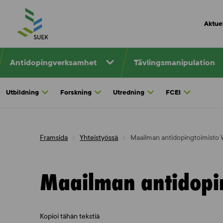
Skip
to
Aktuel
content
Antidopingverksamhet
Tävlingsmanipulation
Utbildning
Forskning
Utredning
FCEI
Framsida
Yhteistyössä
Maailman antidopingtoimisto
Maailman antidopi
Kopioi tähän tekstiä