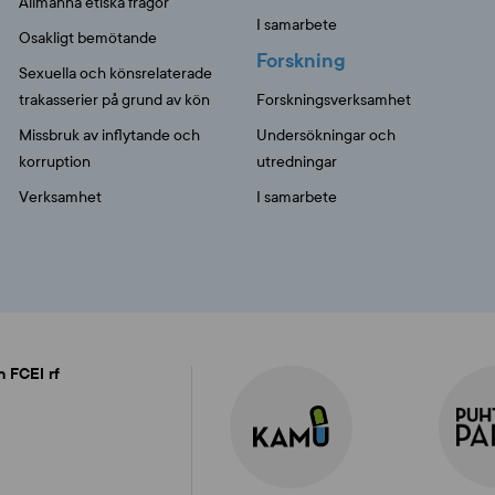
Allmänna etiska frågor
I samarbete
Osakligt bemötande
Forskning
Sexuella och könsrelaterade
trakasserier på grund av kön
Forskningsverksamhet
Missbruk av inflytande och
Undersökningar och
korruption
utredningar
Verksamhet
I samarbete
n FCEI rf