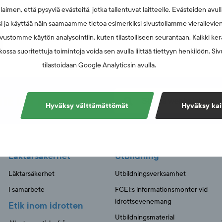
laimen, että pysyviä evästeitä, jotka tallentuvat laitteelle. Evästeiden avu
i ja käyttää näin saamaamme tietoa esimerkiksi sivustollamme vierailevie
vustomme käytön analysointiin, kuten tilastolliseen seurantaan. Kaikki kerä
ossa suoritettuja toimintoja voida sen avulla liittää tiettyyn henkilöön. Si
tilastoidaan Google Analyticsin avulla.
NTE DET DU SÖKER?
Hyväksy välttämättömät
Hyväksy kai
Läktarsäkerhet
Utbildning
Läktarsäkerhet
Utbildningsverksamhet
I samarbete
FCEI:s informationsmonter vid
idrottsevenemang
Etik inom idrotten
Utbildningsmaterial