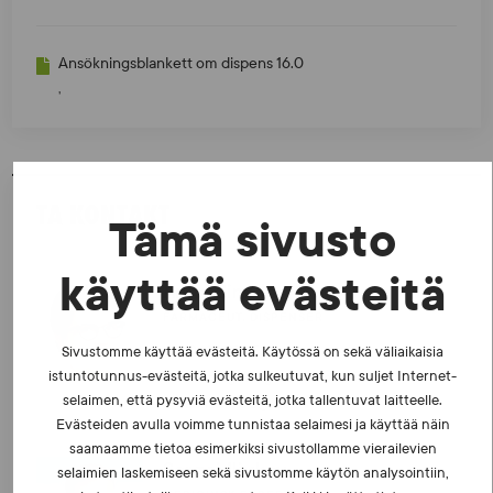
Ansökningsblankett om dispens 16.0
,
TA KONTAKT
Tämä sivusto
käyttää evästeitä
Anna Simula
FARMACEUT, DISPENSER
0400 338 510
Sivustomme käyttää evästeitä. Käytössä on sekä väliaikaisia
istuntotunnus-evästeitä, jotka sulkeutuvat, kun suljet Internet-
Telefonrådgivning må och ons–fre
selaimen, että pysyviä evästeitä, jotka tallentuvat laitteelle.
anna.simula@suek.fi
Evästeiden avulla voimme tunnistaa selaimesi ja käyttää näin
saamaamme tietoa esimerkiksi sivustollamme vierailevien
Sergei Iljukov
selaimien laskemiseen sekä sivustomme käytön analysointiin,