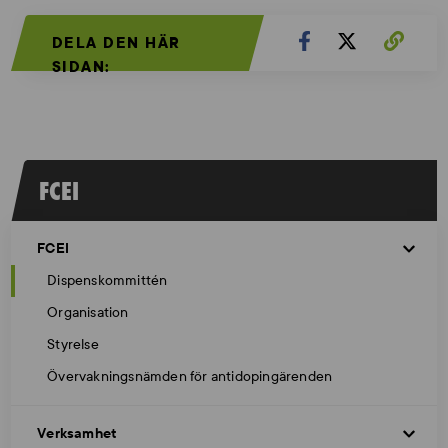
DELA DEN HÄR
SIDAN:
FCEI
FCEI
Dispenskommittén
Organisation
Styrelse
Övervakningsnämden för antidopingärenden
Verksamhet