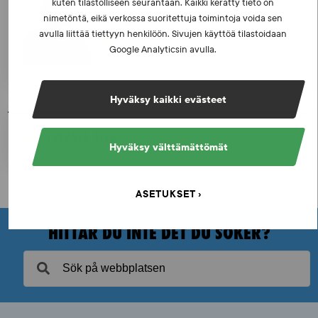
MEDICINSK EXPERT
kuten tilastolliseen seurantaan. Kaikki kerätty tieto on
nimetöntä, eikä verkossa suoritettuja toimintoja voida sen
0400 801 411
avulla liittää tiettyyn henkilöön. Sivujen käyttöä tilastoidaan
sergei.iljukov@suek.fi
Google Analyticsin avulla.
Hyväksy kaikki evästeet
TULOSTA SIVU
Hyväksy välttämättömät
ASETUKSET
HITTAR DU INTE DET DU SÖKER?