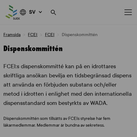
SV
Skip
Framsida
FCEI
FCEI
Dispenskommittén
to
content
Dispenskommittén
FCEI:s dispenskommitté kan på en idrottares
skriftliga ansökan bevilja en tidsbegränsad dispens
att använda en förbjuden substans och/eller
metod i idrotten i enlighet med den internationella
dispensstandard som bestyrkts av WADA.
Dispenskommittén som tillsätts av FCEIs styrelse har fem
läkarmedlemmar. Medlemmar är bundna av sekretess.