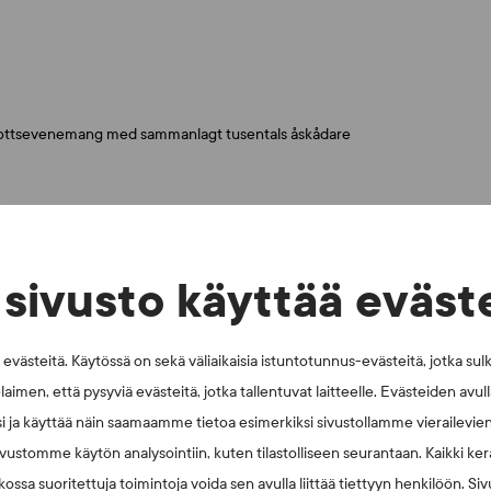
drottsevenemang med sammanlagt tusentals åskådare
et
gs- och presentationstillfällen med sammanlagt nästan1 000
sivusto käyttää eväst
opeiska unionen, lotto-organisationer i Europa och
n Liikuntafoorumi
västeitä. Käytössä on sekä väliaikaisia istuntotunnus-evästeitä, jotka sul
laimen, että pysyviä evästeitä, jotka tallentuvat laitteelle. Evästeiden avu
i ja käyttää näin saamaamme tietoa esimerkiksi sivustollamme vierailevie
vustomme käytön analysointiin, kuten tilastolliseen seurantaan. Kaikki kerä
ossa suoritettuja toimintoja voida sen avulla liittää tiettyyn henkilöön. Si