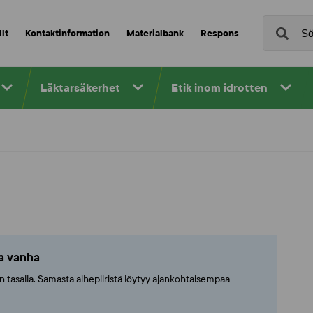
lt
Kontaktinformation
Materialbank
Respons
Läktarsäkerhet
Etik inom idrotten
ta vanha
ajan tasalla. Samasta aihepiiristä löytyy ajankohtaisempaa