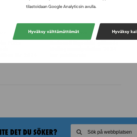
tilastoidaan Google Analyticsin avulla.
Hyväksy välttämättömät
Hyväksy kai
.2025
NYHETER - 2.12.2024
ån FCEI:s
Nationell lägesbild gällande
 och
tävlingsmanipulation 2024
istiken för 2024
har publicerats
NTE DET DU SÖKER?