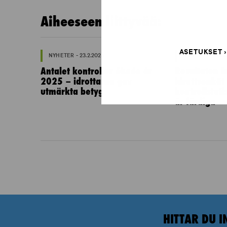
Aiheeseen liittyvää:
ASETUKSET
NYHETER - 23.2.2026
NYHETER - 26.3
Antalet kontroller ökade år
Resultaten fr
2025 – idrottarna gav
idrottsenkät
utmärkta betyg
kontrollstat
är färdiga
HITTAR DU I