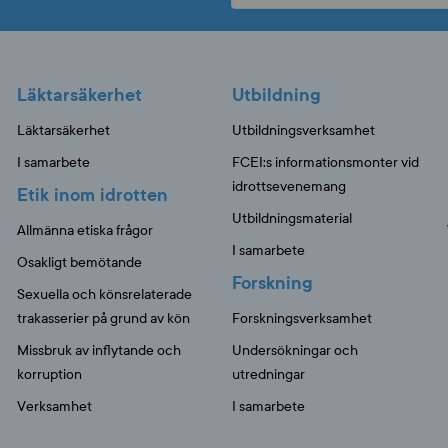
Läktarsäkerhet
Utbildning
Läktarsäkerhet
Utbildningsverksamhet
I samarbete
FCEI:s informationsmonter vid
idrottsevenemang
Etik inom idrotten
Utbildningsmaterial
Allmänna etiska frågor
I samarbete
Osakligt bemötande
Forskning
Sexuella och könsrelaterade
trakasserier på grund av kön
Forskningsverksamhet
Missbruk av inflytande och
Undersökningar och
korruption
utredningar
Verksamhet
I samarbete