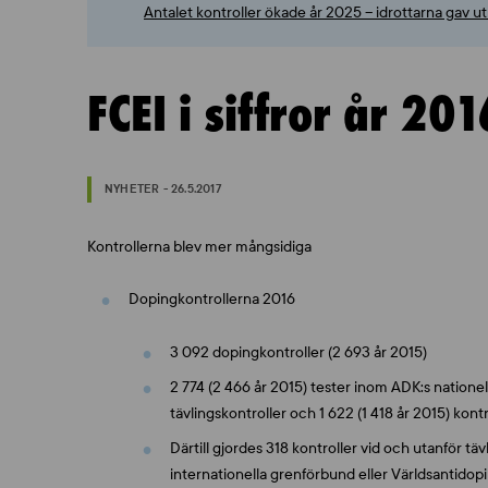
Antalet kontroller ökade år 2025 – idrottarna gav 
FCEI i siffror år 201
NYHETER - 26.5.2017
Kontrollerna blev mer mångsidiga
Dopingkontrollerna 2016
3 092 dopingkontroller (2 693 år 2015)
2 774 (2 466 år 2015) tester inom ADK:s nationel
tävlingskontroller och 1 622 (1 418 år 2015) kontr
Därtill gjordes 318 kontroller vid och utanför tä
internationella grenförbund eller Världsantid