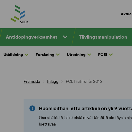
Skip
to
Aktuel
content
Antidopingverksamhet
Tävlingsmanipulation
Utbildning
Forskning
Utredning
FCEI
Framsida
Inlägg
FCEI i siffror år 2016
Huomioithan, että artikkeli on yli 9 vuot
Osa sisällöstä ja linkeistä ei välttämättä ole täysin 
luettavaa: