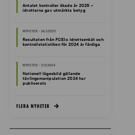
Antalet kontroller ökade år 2025 –
idrottarna gav utmärkta betyg
NYHETER - 26.3.2025
Resultaten från FCEI:s idrottsenkät och
kontrollstatistiken för 2024 är färdiga
NYHETER - 2.12.2024
Nationell lägesbild gällande
tävlingsmanipulation 2024 har
publicerats
FLERA NYHETER