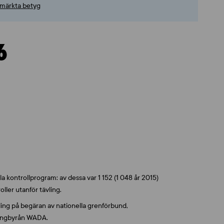
utmärkta betyg
6
la kontrollprogram: av dessa var 1 152 (1 048 år 2015)
oller utanför tävling.
vling på begäran av nationella grenförbund,
opingbyrån WADA.