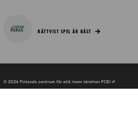
RÄTTVIST SPEL ÄR BÄST
© 2026 Finlands centrum för etik inom idrotten FCEI rf
Information om webbplatsen
Tillgänglighetsutlåtande
Cookies