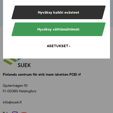
FCEI
Hyväksy kaikki evästeet
Hyväksy välttämättömät
ASETUKSET
Finlands centrum för etik inom idrotten FCEI rf
Gjuterivägen 10
FI-00380 Helsingfors
info@suek.fi