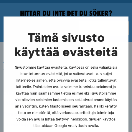
HITTAR DU INTE DET DU SÖKER?
Tämä sivusto
käyttää evästeitä
Antidopingverksamhet
Sivustomme käyttää evästeitä. Käytössä on sekä väliaikaisia
Tävlingsmanipulation
istuntotunnus-evästeitä, jotka sulkeutuvat, kun suljet
Internet-selaimen, että pysyviä evästeitä, jotka tallentuvat
Läktarsäkerhet
laitteelle. Evästeiden avulla voimme tunnistaa selaimesi ja
Etik inom idrotten
käyttää näin saamaamme tietoa esimerkiksi sivustollamme
vierailevien selaimien laskemiseen sekä sivustomme käytön
Utbildning
analysointiin, kuten tilastolliseen seurantaan. Kaikki kerätty
Forskning
tieto on nimetöntä, eikä verkossa suoritettuja toimintoja
voida sen avulla liittää tiettyyn henkilöön. Sivujen käyttöä
Utredning
tilastoidaan Google Analyticsin avulla.