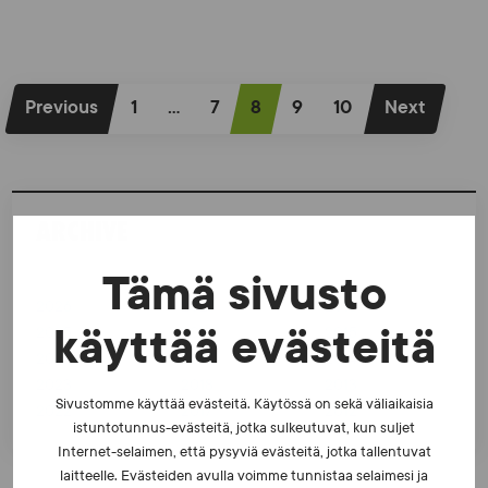
P
Previous
1
…
7
8
9
10
Next
o
s
t
ARCHIVE
s
p
Tämä sivusto
2026
2021
2016
a
käyttää evästeitä
2025
2020
2015
g
2024
2019
2014
i
2023
2018
2013
Sivustomme käyttää evästeitä. Käytössä on sekä väliaikaisia
2022
2017
2012
n
istuntotunnus-evästeitä, jotka sulkeutuvat, kun suljet
Internet-selaimen, että pysyviä evästeitä, jotka tallentuvat
a
laitteelle. Evästeiden avulla voimme tunnistaa selaimesi ja