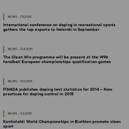
NEWS - 7.5.2015
International conference on doping in recreational sports
gathers the top experts to Helsinki in September
NEWS - 17.4.2015
The Clean Win programme will be present at the W96
handball European championships qualification games
NEWS - 11.3.2015
FINADA publishes doping test statistics for 2014 – New
practices for doping control in 2015
NEWS - 5.3.2015
Kontiolahti World Championships in Biathlon promote clean
sport