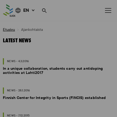
EN
Skip
Etusivu
Ajankohtaista
to
content
LATEST NEWS
NEWS - 4.3.2016
In a unique collaboration, students carry out antidoping
activities at Lahti2017
NEWS - 28.1.2016
Finnish Center for Integrity in Sports (FINCIS) established
NEWS - 7.12.2015