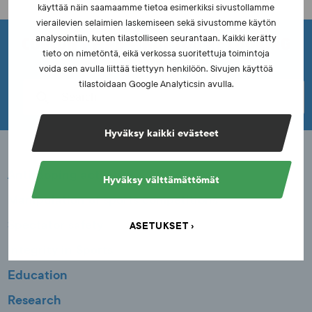
t
käyttää näin saamaamme tietoa esimerkiksi sivustollamme
vierailevien selaimien laskemiseen sekä sivustomme käytön
i
COULDN'T FIND WHAT YOU'RE LOOKING
analysointiin, kuten tilastolliseen seurantaan. Kaikki kerätty
o
tieto on nimetöntä, eikä verkossa suoritettuja toimintoja
FOR?
voida sen avulla liittää tiettyyn henkilöön. Sivujen käyttöä
n
tilastoidaan Google Analyticsin avulla.
Hyväksy kaikki evästeet
Anti-doping activities
Hyväksy välttämättömät
Manipulation of sports competitions
Spectator safety
ASETUKSET
Integrity in Sports
Education
Research