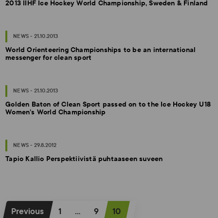
2013 IIHF Ice Hockey World Championship, Sweden & Finland
NEWS - 21.10.2013
World Orienteering Championships to be an international
messenger for clean sport
NEWS - 21.10.2013
Golden Baton of Clean Sport passed on to the Ice Hockey U18
Women’s World Championship
NEWS - 29.8.2012
Tapio Kallio Perspektiivistä puhtaaseen suveen
P
Previous
1
…
9
10