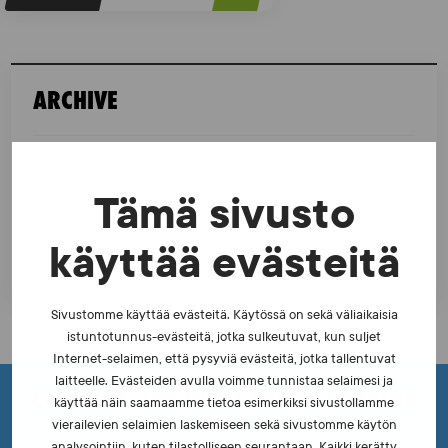
o
s
t
ARCHIVE
s
p
2026
2021
2016
a
2025
2020
2015
Tämä sivusto
g
2024
2019
2014
i
2023
2018
2013
käyttää evästeitä
2022
2017
2012
n
a
Sivustomme käyttää evästeitä. Käytössä on sekä väliaikaisia
istuntotunnus-evästeitä, jotka sulkeutuvat, kun suljet
t
Internet-selaimen, että pysyviä evästeitä, jotka tallentuvat
i
laitteelle. Evästeiden avulla voimme tunnistaa selaimesi ja
COULDN'T FIND WHAT YOU'RE LOOKING
käyttää näin saamaamme tietoa esimerkiksi sivustollamme
o
FOR?
vierailevien selaimien laskemiseen sekä sivustomme käytön
analysointiin, kuten tilastolliseen seurantaan. Kaikki kerätty