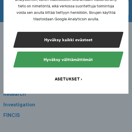
n
tieto on nimetöntä, eikä verkossa suoritettuja toimintoja
voida sen avulla liittää tiettyyn henkilöön. Sivujen käyttöä
tilastoidaan Google Analyticsin avulla.
Anti-doping activities
Hyväksy kaikki evästeet
Manipulation of sports competitions
Hyväksy välttämättömät
Spectator safety
Integrity in Sports
ASETUKSET
Education
Research
Investigation
FINCIS