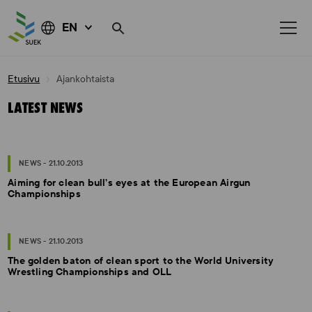
EN
Skip
Etusivu
Ajankohtaista
to
content
LATEST NEWS
NEWS - 21.10.2013
Aiming for clean bull’s eyes at the European Airgun
Championships
NEWS - 21.10.2013
The golden baton of clean sport to the World University
Wrestling Championships and OLL