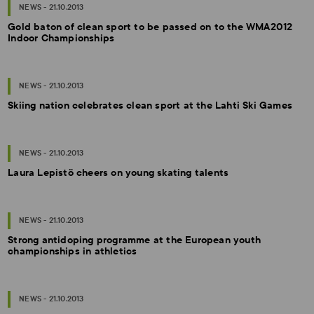
NEWS - 21.10.2013
Gold baton of clean sport to be passed on to the WMA2012
Indoor Championships
NEWS - 21.10.2013
Skiing nation celebrates clean sport at the Lahti Ski Games
NEWS - 21.10.2013
Laura Lepistö cheers on young skating talents
NEWS - 21.10.2013
Strong antidoping programme at the European youth
championships in athletics
NEWS - 21.10.2013