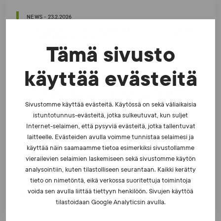
NEWS - 23.2.2026
The number of tests increased in 2025 – Excellent
ratings from athletes
Tämä sivusto
käyttää evästeitä
NEWS - 10.2.2026
Invitation to the sports community: Participate in
the international survey on manipulation of sports
competitions
Sivustomme käyttää evästeitä. Käytössä on sekä väliaikaisia
istuntotunnus-evästeitä, jotka sulkeutuvat, kun suljet
Internet-selaimen, että pysyviä evästeitä, jotka tallentuvat
NEWS - 6.8.2025
laitteelle. Evästeiden avulla voimme tunnistaa selaimesi ja
käyttää näin saamaamme tietoa esimerkiksi sivustollamme
Athletics to take up the baton of fair competition
and clean sports
vierailevien selaimien laskemiseen sekä sivustomme käytön
analysointiin, kuten tilastolliseen seurantaan. Kaikki kerätty
tieto on nimetöntä, eikä verkossa suoritettuja toimintoja
voida sen avulla liittää tiettyyn henkilöön. Sivujen käyttöä
BROWSE NEWS
tilastoidaan Google Analyticsin avulla.