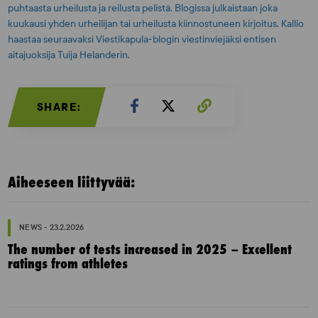
puhtaasta urheilusta ja reilusta pelistä. Blogissa julkaistaan joka
kuukausi yhden urheilijan tai urheilusta kiinnostuneen kirjoitus. Kallio
haastaa seuraavaksi Viestikapula-blogin viestinviejäksi entisen
aitajuoksija Tuija Helanderin.
SHARE:
Aiheeseen liittyvää:
NEWS - 23.2.2026
The number of tests increased in 2025 – Excellent
ratings from athletes