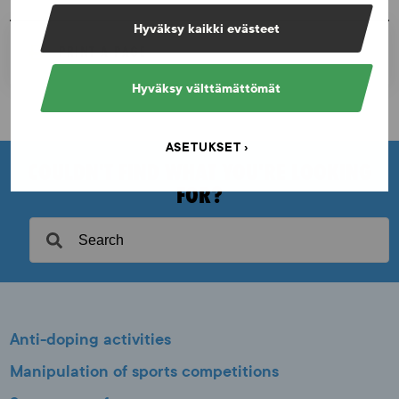
Hyväksy kaikki evästeet
PRINT A PAGE
Hyväksy välttämättömät
ASETUKSET
COULDN'T FIND WHAT YOU'RE LOOKING
FOR?
Anti-doping activities
Manipulation of sports competitions