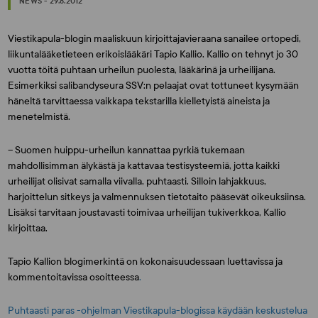
NEWS - 29.8.2012
Viestikapula-blogin maaliskuun kirjoittajavieraana sanailee ortopedi,
liikuntalääketieteen erikoislääkäri Tapio Kallio. Kallio on tehnyt jo 30
vuotta töitä puhtaan urheilun puolesta, lääkärinä ja urheilijana.
Esimerkiksi salibandyseura SSV:n pelaajat ovat tottuneet kysymään
häneltä tarvittaessa vaikkapa tekstarilla kielletyistä aineista ja
menetelmistä.
– Suomen huippu-urheilun kannattaa pyrkiä tukemaan
mahdollisimman älykästä ja kattavaa testisysteemiä, jotta kaikki
urheilijat olisivat samalla viivalla, puhtaasti. Silloin lahjakkuus,
harjoittelun sitkeys ja valmennuksen tietotaito pääsevät oikeuksiinsa.
Lisäksi tarvitaan joustavasti toimivaa urheilijan tukiverkkoa, Kallio
kirjoittaa.
Tapio Kallion blogimerkintä on kokonaisuudessaan luettavissa ja
kommentoitavissa osoitteessa
.
Puhtaasti paras -ohjelman Viestikapula-blogissa käydään keskustelua