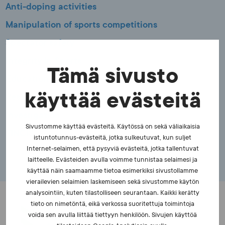
Anti-doping activities
Manipulation of sports competitions
Spectator safety
Integrity in Sports
Tämä sivusto
Education
käyttää evästeitä
Research
Investigation
Sivustomme käyttää evästeitä. Käytössä on sekä väliaikaisia
FINCIS
istuntotunnus-evästeitä, jotka sulkeutuvat, kun suljet
Internet-selaimen, että pysyviä evästeitä, jotka tallentuvat
laitteelle. Evästeiden avulla voimme tunnistaa selaimesi ja
käyttää näin saamaamme tietoa esimerkiksi sivustollamme
vierailevien selaimien laskemiseen sekä sivustomme käytön
analysointiin, kuten tilastolliseen seurantaan. Kaikki kerätty
tieto on nimetöntä, eikä verkossa suoritettuja toimintoja
voida sen avulla liittää tiettyyn henkilöön. Sivujen käyttöä