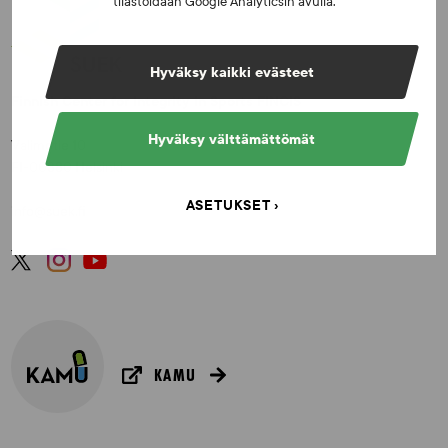
tilastoidaan Google Analyticsin avulla.
Hyväksy kaikki evästeet
Finnish Center for Integrity in Sports FINCIS
Hyväksy välttämättömät
Valimotie 10
FI-00380 Helsinki
ASETUKSET
info@suek.fi
KAMU