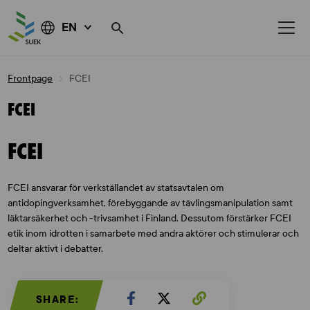
EN
Skip
Frontpage
FCEI
to
content
FCEI
FCEI
FCEI ansvarar för verkställandet av statsavtalen om
antidopingverksamhet, förebyggande av tävlingsmanipulation samt
läktarsäkerhet och -trivsamhet i Finland. Dessutom förstärker FCEI
etik inom idrotten i samarbete med andra aktörer och stimulerar och
deltar aktivt i debatter.
SHARE: