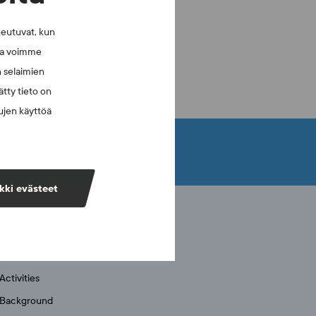
keutuvat, kun
lla voimme
n selaimien
tty tieto on
vujen käyttöä
kki evästeet
FINCIS
FINCIS
Activities
Background