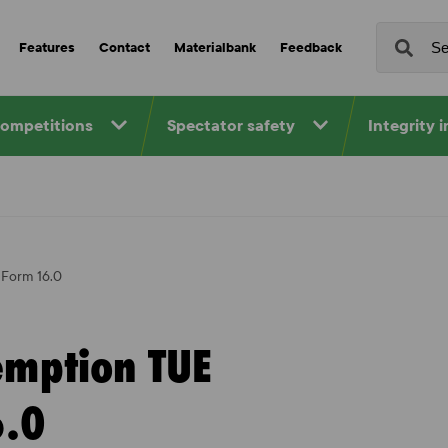
Features
Contact
Materialbank
Feedback
competitions
Spectator safety
Integrity 
 Form 16.0
emption TUE
6.0