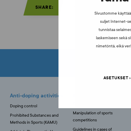
SHARE:
Sivustomme käyttää e
suljet Internet-se
tunnistaa selaimes
laskemiseen sekä si
nimetöntä, eikä verk
COULDN'T FIND WH
ASETUKSET
Anti-doping activities
Manipulation of sports
competitions
Doping control
Manipulation of sports
Prohibited Substances and
competitions
Methods in Sports (KAMU)
Guidelines in cases of