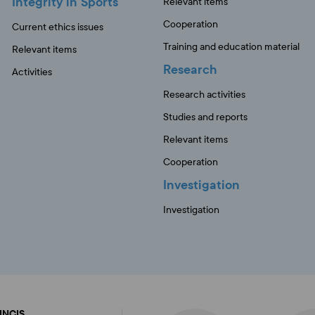
Integrity in Sports
Relevant items
Cooperation
Current ethics issues
Training and education material
Relevant items
Research
Activities
Research activities
Studies and reports
Relevant items
Cooperation
Investigation
Investigation
FINCIS