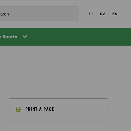
FI
SV
EN
in Sports
PRINT A PAGE