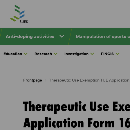
Skip
to
content
Anti-doping activities
Manipulation of sports 
Education
Research
Investigation
FINCIS
Frontpage
Therapeutic Use Exemption TUE Application
Therapeutic Use Ex
Application Form 1