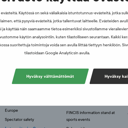
västeitä. Käytössä on sekä väliaikaisia istuntotunnus-evästeitä, jotka sul
laimen, että pysyviä evästeitä, jotka tallentuvat laitteelle. Evästeiden avu
i ja käyttää näin saamaamme tietoa esimerkiksi sivustollamme vierailevie
vustomme käytön analysointiin, kuten tilastolliseen seurantaan. Kaikki kerä
ossa suoritettuja toimintoja voida sen avulla liittää tiettyyn henkilöön. Si
tilastoidaan Google Analyticsin avulla.
AT YOU'RE LOOKING FOR?
Hyväksy välttämättömät
Hyväksy kai
Spectator safety
Education
Convention of the Council of
Education activities
Europe
FINCIS information stand at
Spectator safety
sports events