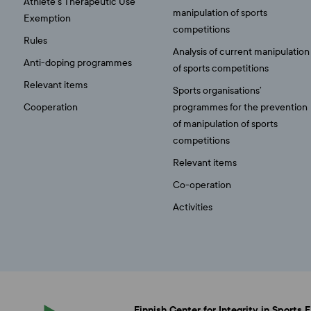
Athlete’s Therapeutic Use
manipulation of sports
Exemption
competitions
Rules
Analysis of current manipulation
Anti-doping programmes
of sports competitions
Relevant items
Sports organisations’
Cooperation
programmes for the prevention
of manipulation of sports
competitions
Relevant items
Co-operation
Activities
Finnish Center for Integrity in Sports 