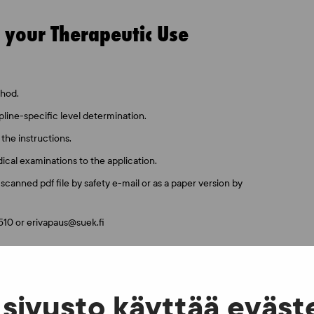
f your Therapeutic Use
thod.
pline-specific level determination.
 the instructions.
dical examinations to the application.
scanned pdf file by safety e-mail or as a paper version by
 510 or erivapaus@suek.fi
HE FORM
sivusto käyttää eväst