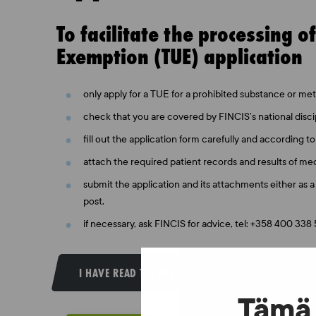
To facilitate the processing o
Exemption (TUE) application
only apply for a TUE for a prohibited substance or me
check that you are covered by FINCIS’s national disci
fill out the application form carefully and according to
attach the required patient records and results of me
submit the application and its attachments either as a 
post.
if necessary, ask FINCIS for advice, tel: +358 400 338
I HAVE READ THE INSTRUCTIONS AND DOWNLOAD T
Tämä 