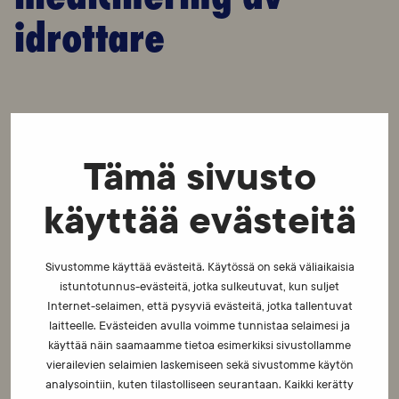
idrottare
Det är möjligt att få dispens för förbjudna substanser eller
Tämä sivusto
metoder enligt
en skriftlig ansökan om det finns nödvändiga
grunder för medicineringen.
käyttää evästeitä
Olika förfarandesätt gäller för idrottare på nationell och
internationell
nivå.
Sivustomme käyttää evästeitä. Käytössä on sekä väliaikaisia
istuntotunnus-evästeitä, jotka sulkeutuvat, kun suljet
Det är på idrottarens ansvar att kontrollera dispensförfarandet
Internet-selaimen, että pysyviä evästeitä, jotka tallentuvat
innan
medicinering eller behandling påbörjas.
laitteelle. Evästeiden avulla voimme tunnistaa selaimesi ja
käyttää näin saamaamme tietoa esimerkiksi sivustollamme
vierailevien selaimien laskemiseen sekä sivustomme käytön
Läs mer om dispens
analysointiin, kuten tilastolliseen seurantaan. Kaikki kerätty