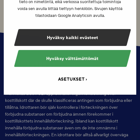
tieto on nimetöntä, eikä verkossa suoritettuja toimintoja
voida sen avulla liittää tiettyyn henkilöön. Sivujen käyttöä
tilastoidaan Google Analyticsin avulla.
Hyväksy kaikki evästeet
Hyväksy välttämättömät
Kosttillskott
ASETUKSET
Kosttillskott är livsmedel som används för att komplettera en frisk
människas
diet. FCEI upprätthåller ingen förteckning över
kosttillskott där de skulle
klassificeras antingen som förbjudna eller
tillåtna. Idrottaren bör själv
kontrollera i förteckningen över
förbjudna substanser om förbjudna ämnen
förekommer i
kosttillskottets innehållsförteckning. Ibland kan kosttillskott
innehålla förbjudna substanser även om de inte omnämns i
innehållsförteckningen. En idrottare bör alltså allvarligt överväga