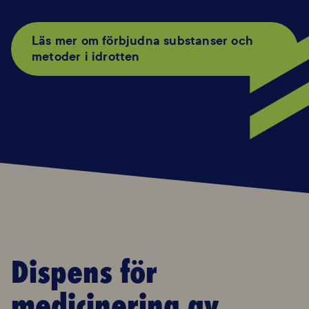
Läs mer om förbjudna substanser och
metoder i idrotten
Dispens för
medicinering av