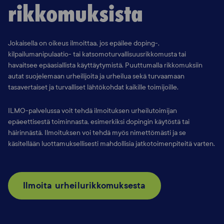
rikkomuksista
Jokaisella on oikeus ilmoittaa, jos epäilee doping-,
kilpailumanipulaatio- tai katsomoturvallisuusrikkomusta tai
havaitsee epäasiallista käyttäytymistä. Puuttumalla rikkomuksiin
autat suojelemaan urheilijoita ja urheilua sekä turvaamaan
tasavertaiset ja turvalliset lähtökohdat kaikille toimijoille.
ILMO-palvelussa voit tehdä ilmoituksen urheilutoimijan
epäeettisestä toiminnasta, esimerkiksi dopingin käytöstä tai
häirinnästä. Ilmoituksen voi tehdä myös nimettömästi ja se
käsitellään luottamuksellisesti mahdollisia jatkotoimenpiteitä varten.
Ilmoita urheilurikkomuksesta