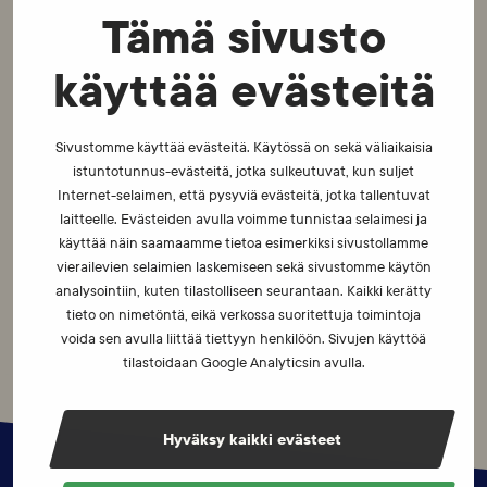
Kielletyille aineille tai menetelmille on mahdollista saada
Tämä sivusto
kirjallisesta hakemuksesta erivapaus, jos lääkitykselle on
olemassa tarvittavat perusteet.
käyttää evästeitä
Kansallisen ja kansainvälisen tason urheilijoita koskevat erilaiset
menettelytavat.
Sivustomme käyttää evästeitä. Käytössä on sekä väliaikaisia
istuntotunnus-evästeitä, jotka sulkeutuvat, kun suljet
Urheilijan vastuulla on tarkistaa erivapauskäytäntö ennen
Internet-selaimen, että pysyviä evästeitä, jotka tallentuvat
lääkityksen tai hoidon aloittamista.
laitteelle. Evästeiden avulla voimme tunnistaa selaimesi ja
käyttää näin saamaamme tietoa esimerkiksi sivustollamme
vierailevien selaimien laskemiseen sekä sivustomme käytön
Lue lisää erivapaudesta
analysointiin, kuten tilastolliseen seurantaan. Kaikki kerätty
tieto on nimetöntä, eikä verkossa suoritettuja toimintoja
voida sen avulla liittää tiettyyn henkilöön. Sivujen käyttöä
tilastoidaan Google Analyticsin avulla.
Hyväksy kaikki evästeet