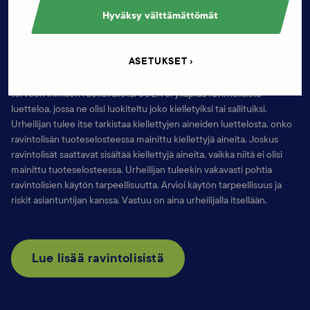
Hyväksy välttämättömät
Ravintolisät
ASETUKSET
Ravintolisät ovat elintarvikkeita, joiden tarkoituksena on täydentää
terveen ihmisen ruokavaliota. SUEK ei ylläpidä ravintolisistä
luetteloa, jossa ne olisi luokiteltu joko kielletyiksi tai sallituiksi.
Urheilijan tulee itse tarkistaa kiellettyjen aineiden luettelosta, onko
ravintolisän tuoteselosteessa mainittu kiellettyjä aineita. Joskus
ravintolisät saattavat sisältää kiellettyjä aineita, vaikka niitä ei olisi
mainittu tuoteselosteessa. Urheilijan tuleekin vakavasti pohtia
ravintolisien käytön tarpeellisuutta. Arvioi käytön tarpeellisuus ja
riskit asiantuntijan kanssa. Vastuu on aina urheilijalla itsellään.
Lue lisää ravintolisistä