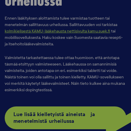
urheilussa
Ennen lääkityksen aloittamista tulee varmistaa tuotteen tai
menetelmän sallittavuus urheilussa. Sallittavuuden voi tarkistaa
kolmikielisestä KAMU-lääkehausta nettisivulta kamu.suek.fi
tai
mobiilisovelluksesta. Haku koskee vain Suomesta saatavia resepti-
ja itsehoitolääkevalmisteita.
Valmistetta tarkastettaessa tulee ottaa huomioon, että antotapa
täsmää etsittyyn valmisteeseen. Lääkehaussa on samannimisiä
valmisteita, joiden antotapa on eri, esimerkiksi tabletti tai voide.
Näistä toinen voi olla sallittu ja toinen kielletty. KAMU-sovellukseen
voi merkitä käytetyt lääkevalmisteet. Näin tieto kulkee aina mukana
esimerkiksi dopingtestissä.
Lue lisää kielletyistä aineista ja
menetelmistä urheilussa