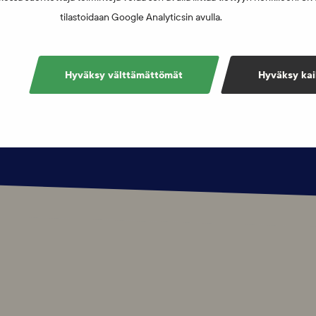
stiviestit tai sähköpostit. Voit säilyttää
tilastoidaan Google Analyticsin avulla.
Hyväksy välttämättömät
Hyväksy kai