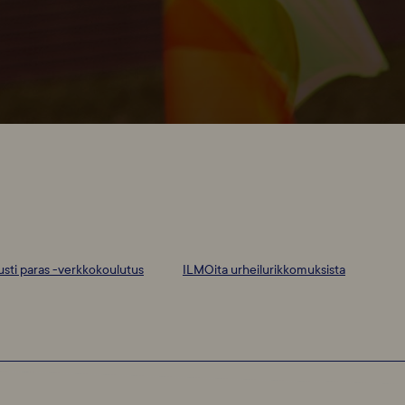
usti paras -verkkokoulutus
ILMOita urheilurikkomuksista