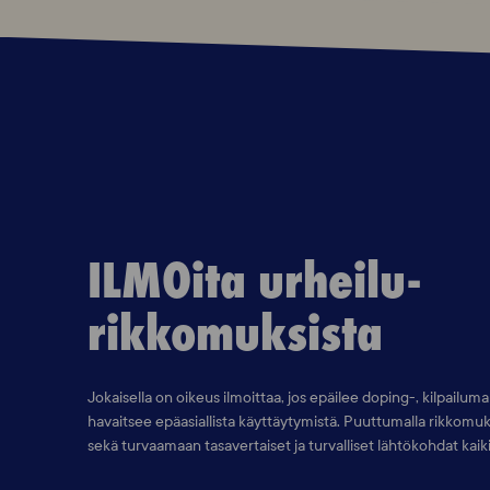
ILMOita urheilu-
rikkomuksista
Jokaisella on oikeus ilmoittaa, jos epäilee doping-, kilpailum
havaitsee epäasiallista käyttäytymistä. Puuttumalla rikkomuks
sekä turvaamaan tasavertaiset ja turvalliset lähtökohdat kaikill