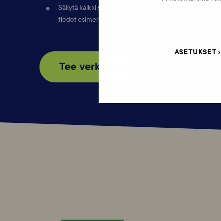
Säilytä kaikki saamasi tiedot, kuten sinulle lähetetyt tek
tiedot esimerkiksi kuvakaappausten avulla.
ASETUKSET
Tee verkkokoulutus