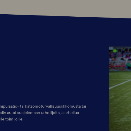
anipulaatio- tai katsomoturvallisuusrikkomusta tai
iin autat suojelemaan urheilijoita ja urheilua
e toimijoille.