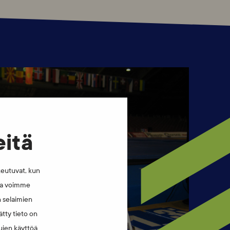
eitä
keutuvat, kun
lla voimme
n selaimien
tty tieto on
vujen käyttöä