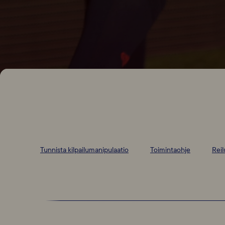
Tunnista kilpailumanipulaatio
Toimintaohje
Reil