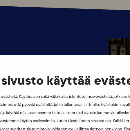
ai pyydä muita pelaamaan puolestasi.
tsestäsi.
sivusto käyttää eväst
itys.
västeitä. Käytössä on sekä väliaikaisia istuntotunnus-evästeitä, jotka sul
laimen, että pysyviä evästeitä, jotka tallentuvat laitteelle. Evästeiden avu
iitollesi, pelaajayhdistyksellesi, SUEKille
i ja käyttää näin saamaamme tietoa esimerkiksi sivustollamme vierailevie
vustomme käytön analysointiin, kuten tilastolliseen seurantaan. Kaikki kerä
ossa suoritettuja toimintoja voida sen avulla liittää tiettyyn henkilöön. Si