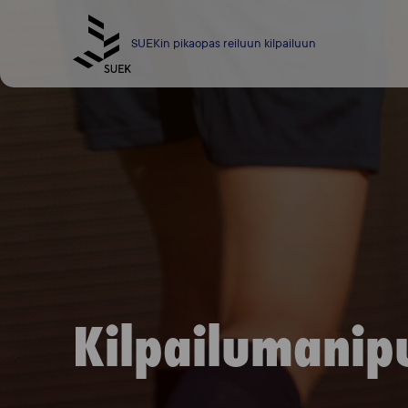
Skip
to
SUEKin pikaopas reiluun kilpailuun
content
Kilpailumanipu