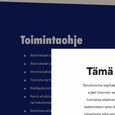
Toimintaohje
Älä koskaan lyö vetoa omasta pelistäsi tai sarjastasi t
Älä koskaan paljasta sisäpiirin tietoa joukkueestasi tai i
Tämä 
Ilmoita kaikesta epäilyttävästä.
Tunnista tai havaitse tapahtunut kilpailumanipulaatioyr
Sivustomme käyttää e
Kieltäydy kohteliaasti, mutta päättäväisesti.
suljet Internet-se
Kerro ehdotuksesta tai mahdollisesta rikkomuksesta lajil
tunnistaa selaimes
tai halutessasi suoraan poliisille.
laskemiseen sekä si
Ilmoittamatta jättäminen voi myös olla rangaistavaa.
nimetöntä, eikä verk