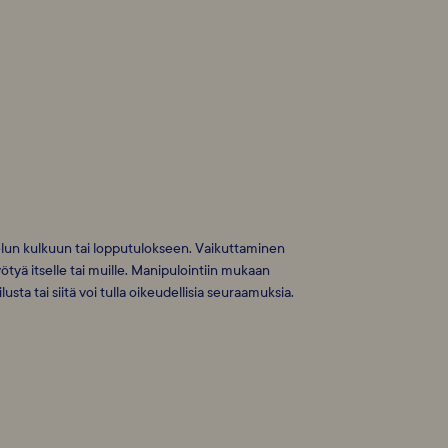
ttelun kulkuun tai lopputulokseen. Vaikuttaminen
yötyä itselle tai muille. Manipulointiin mukaan
usta tai siitä voi tulla oikeudellisia seuraamuksia.