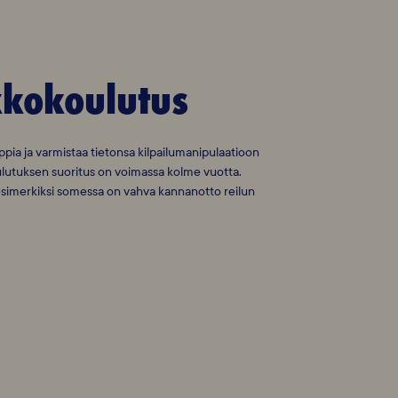
kkokoulutus
oppia ja varmistaa tietonsa kilpailumanipulaatioon
koulutuksen suoritus on voimassa kolme vuotta.
esimerkiksi somessa on vahva kannanotto reilun