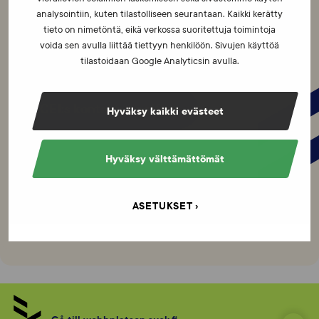
X: @SUEK_FINCIS
analysointiin, kuten tilastolliseen seurantaan. Kaikki kerätty
IG: @puhtaastiparas
tieto on nimetöntä, eikä verkossa suoritettuja toimintoja
YouTube: SUEK_FINCIS
voida sen avulla liittää tiettyyn henkilöön. Sivujen käyttöä
Närmare kontaktuppgifter och telefonnummer
tilastoidaan Google Analyticsin avulla.
FCEI:s kontaktuppgifter
Hyväksy kaikki evästeet
Hyväksy välttämättömät
ASETUKSET