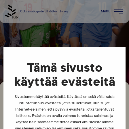
Skip
to
FCEI:s snabbguide till rättvis tävling
content
Kontaktuppgifter
Tämä sivusto
käyttää evästeitä
Sivustomme käyttää evästeitä. Käytössä on sekä väliaikaisia
istuntotunnus-evästeitä, jotka sulkeutuvat, kun suljet
Internet-selaimen, että pysyviä evästeitä, jotka tallentuvat
Finlands centrum för etik inom idrotten FCEI rf
laitteelle. Evästeiden avulla voimme tunnistaa selaimesi ja
info@suek.fi
käyttää näin saamaamme tietoa esimerkiksi sivustollamme
suek.fi
vierailevien selaimien laskemiseen sekä sivustomme käytön