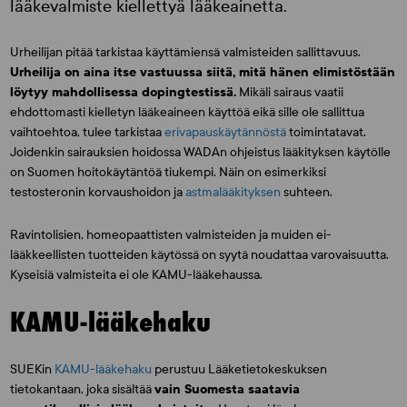
lääkevalmiste kiellettyä lääkeainetta.
Urheilijan pitää tarkistaa käyttämiensä valmisteiden sallittavuus.
Urheilija on aina itse vastuussa siitä, mitä hänen elimistöstään
löytyy mahdollisessa dopingtestissä.
Mikäli sairaus vaatii
ehdottomasti kielletyn lääkeaineen käyttöä eikä sille ole sallittua
vaihtoehtoa, tulee tarkistaa
erivapauskäytännöstä
toimintatavat.
Joidenkin sairauksien hoidossa WADAn ohjeistus lääkityksen käytölle
on Suomen hoitokäytäntöä tiukempi. Näin on esimerkiksi
testosteronin korvaushoidon ja
astmalääkityksen
suhteen.
Ravintolisien, homeopaattisten valmisteiden ja muiden ei-
lääkkeellisten tuotteiden käytössä on syytä noudattaa varovaisuutta.
Kyseisiä valmisteita ei ole KAMU-lääkehaussa.
KAMU-lääkehaku
SUEKin
KAMU-lääkehaku
perustuu Lääketietokeskuksen
tietokantaan, joka sisältää
vain Suomesta saatavia