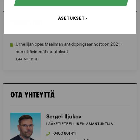
ASETUKSET
TIEDOSTOT
Urheilijan opas Maailman antidopingsäännöstöön 2021 -
merkittävimmät muutokset
1,44 MT, PDF
OTA YHTEYTTÄ
Sergei Iljukov
LÄÄKETIETEELLINEN ASIANTUNTIJA
0400 801 411