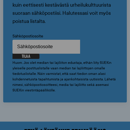
kuin eettisesti kestävästä urheilukulttuurista
suoraan sähköpostiisi. Halutessasi voit myös
poistua listalta.
Sähköpostiosoite
TILAA
Huom. Jos olet median tai lajiliiton edustaja, ethän liity SUEKin
yleiselle postituslistalle vaan median tai lajiliittojen omalle
tiedotuslistalle. Näin varmistat, että saat tiedon oman alasi
kohdennetuista tapahtumista ja ajankohtaisista uutisista. Lähetä
nimesi, sähköpostiosoitteesi, media tai lajiliitto sekä asemasi
SUEKin viestintäpäällikölle.