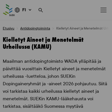
FI
Skip
Etusivu
Antidopingtoiminta
Kielletyt Aineet ja Menetelmät Urhe
to
content
Kielletyt Aineet ja Menetelmät
Urheilussa (KAMU)
Maailman antidopingtoimisto WADA ylläpitää ja
päivittää vuosittain Kielletyt aineet ja menetelmät
urheilussa -luetteloa, johon SUEKin
Dopingaineryhmät ja -aineet 2026 pohjautuu. Siitä
voi tarkistaa kaikki urheilussa kielletyt aineet ja
menetelmät. SUEKin KAMU-lääkehausta voi
tarkistaa, sisältääkö Suomessa myytävä