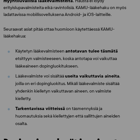
myyntiluvallisia lääkevalmisteita.
Hausta ei löydy
erityislupavalmisteita eikä ravintolisiä. KAMU-lääkehaku on myös
ladattavissa mobiilisovelluksena Android- ja iOS-laitteille.
Seuraavat asiat pitää ottaa huomioon käytettäessä KAMU-
lääkehakua:
Käytetyn lääkevalmisteen
antotavan tulee täsmätä
etsittyyn valmisteeseen, koska antotapa voi vaikuttaa
lääkeaineen dopingluokitukseen.
Lääkevalmiste voi sisältää
useita vaikuttavia aineita
,
joilla on eri dopingluokitus. Mikäli lääkevalmiste sisältää
yhdenkin kielletyn vaikuttavan aineen, on valmiste
kielletty.
Tarkentavissa viitteissä
on täsmennyksiä ja
huomautuksia sekä kiellettyjen että sallittujen aineiden
osalta.