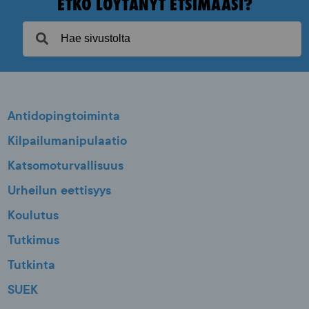
ETKÖ LÖYTÄNYT ETSIMÄÄSI?
Antidopingtoiminta
Kilpailumanipulaatio
Katsomoturvallisuus
Urheilun eettisyys
Koulutus
Tutkimus
Tutkinta
SUEK