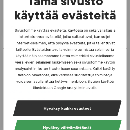
Tämä sivusto
Antidopingohjelmat
käyttää evästeitä
Yhteistyössä
Sivustomme käyttää evästeitä. Käytössä on sekä väliaikaisia
istuntotunnus-evästeitä, jotka sulkeutuvat, kun suljet
Internet-selaimen, että pysyviä evästeitä, jotka tallentuvat
laitteelle. Evästeiden avulla voimme tunnistaa selaimesi ja
käyttää näin saamaamme tietoa esimerkiksi sivustollamme
SISÄLTÖÖN LIITTYVÄT LINKIT
vierailevien selaimien laskemiseen sekä sivustomme käytön
analysointiin, kuten tilastolliseen seurantaan. Kaikki kerätty
tieto on nimetöntä, eikä verkossa suoritettuja toimintoja
Erivapaus urheilijan lääkityksessä
voida sen avulla liittää tiettyyn henkilöön. Sivujen käyttöä
Ravintolisät
tilastoidaan Google Analyticsin avulla.
WADAn englanninkielinen kiellettyjen aineiden ja
menetelmien luettelo
KAMU-lääkehaku
Hyväksy kaikki evästeet
Dopingaineryhmät ja -aineet 2026
Hyväksy välttämättömät