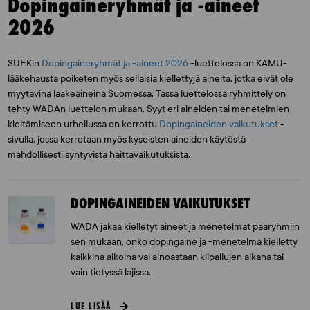
Dopingaineryhmät ja -aineet
2026
SUEKin
Dopingaineryhmät ja -aineet 2026
-luettelossa on KAMU-
lääkehausta poiketen myös sellaisia kiellettyjä aineita, jotka eivät ole
myytävinä lääkeaineina Suomessa. Tässä luettelossa ryhmittely on
tehty WADAn luettelon mukaan. Syyt eri aineiden tai menetelmien
kieltämiseen urheilussa on kerrottu
Dopingaineiden vaikutukset
-
sivulla, jossa kerrotaan myös kyseisten aineiden käytöstä
mahdollisesti syntyvistä haittavaikutuksista.
DOPINGAINEIDEN VAIKUTUKSET
WADA jakaa kielletyt aineet ja menetelmät pääryhmiin
sen mukaan, onko dopingaine ja -menetelmä kielletty
kaikkina aikoina vai ainoastaan kilpailujen aikana tai
vain tietyssä lajissa.
LUE LISÄÄ